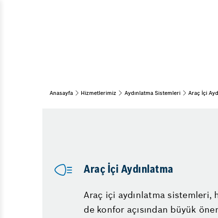
Partikül Filtresi Temizl
Araç Bakım & Onarım
Kış Lastiği Uygulaması
Muayene ve Bakım
Bahar Bakımı
ABS Arızası
Kış Bakımı
Araba Neden Su Eksiltir
Periyodik Bakım
Aks Arızası Belirtileri
15 Adım Kontrol
Anasayfa
Hizmetlerimiz
Aydınlatma Sistemleri
Araç İçi Ay
Motor Neden Yağ Yakar
Kaporta
Uzun Yola Çıkmadan Önc
Pasta Cila
Bayrampaşa Oto Sanayi
Göçük Düzeltme
Oto Boya
Küçükköy Oto Sanayi Si
Egzoz Muayene Ücreti 
Araç İçi Aydınlatma
Araç Beyninden Kilome
Diğer Hizmetler
Araç içi aydınlatma sistemleri,
Emniyet Sistemleri
de konfor açısından büyük önem
Vale