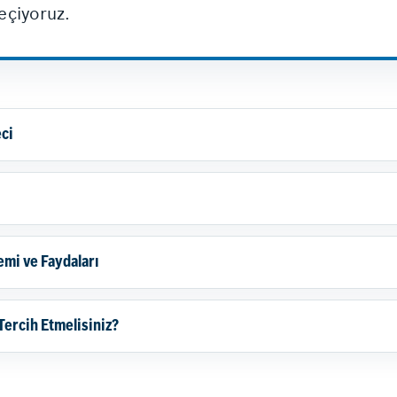
geçiyoruz.
eci
emi ve Faydaları
Tercih Etmelisiniz?