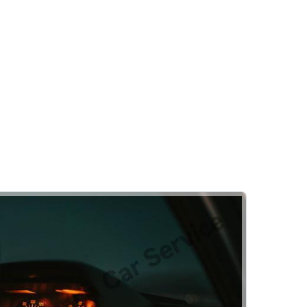
Klima
ri
Kalorifer Sistemi Kontrolü
Oto Klima Filtresi Değişimi
aşılır
Klima Gazı Kontrolü ve Dolumu
Birikim Petrol
Klima Sistem Dezenfeksiyonu
Klima Drenaj Temizliği
Akü
şimi
Akü Testi
Alternatör Testi
Akülerde Garanti
Akü Kontrolü
Rehber