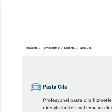
Partikül Filtresi Temizl
Araç Bakım & Onarım
Kış Lastiği Uygulaması
Muayene ve Bakım
Bahar Bakımı
ABS Arızası
Kış Bakımı
Araba Neden Su Eksiltir
Periyodik Bakım
Aks Arızası Belirtileri
15 Adım Kontrol
Anasayfa
Hizmetlerimiz
Kaporta
Pasta Cila
Motor Neden Yağ Yakar
Kaporta
Uzun Yola Çıkmadan Önc
Pasta Cila
Bayrampaşa Oto Sanayi
Göçük Düzeltme
Oto Boya
Küçükköy Oto Sanayi Si
Egzoz Muayene Ücreti 
Pasta Cila
Araç Beyninden Kilome
Diğer Hizmetler
Profesyonel pasta cila hizmetl
Emniyet Sistemleri
ekibiyle kaliteli malzeme ve ek
Vale