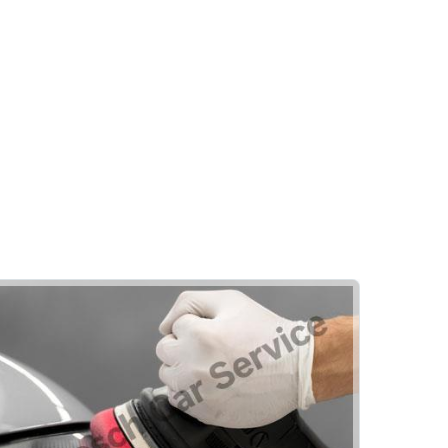
Klima
ri
Kalorifer Sistemi Kontrolü
Oto Klima Filtresi Değişimi
aşılır
Klima Gazı Kontrolü ve Dolumu
Birikim Petrol
Klima Sistem Dezenfeksiyonu
Klima Drenaj Temizliği
Akü
şimi
Akü Testi
Alternatör Testi
Akülerde Garanti
Akü Kontrolü
Rehber