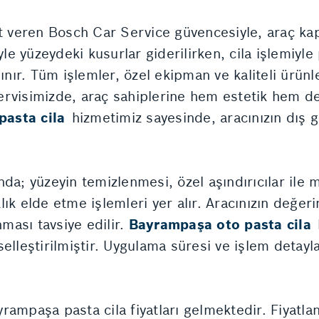
et veren Bosch Car Service güvencesiyle, araç ka
yle yüzeydeki kusurlar giderilirken, cila işlemiyle 
nır. Tüm işlemler, özel ekipman ve kaliteli ürünler
rvisimizde, araç sahiplerine hem estetik hem de
asta cila
hizmetimiz sayesinde, aracınızın dış 
nda; yüzeyin temizlenmesi, özel aşındırıcılar ile
ık elde etme işlemleri yer alır. Aracınızın değer
nması tavsiye edilir.
Bayrampaşa oto pasta cila
elleştirilmiştir. Uygulama süresi ve işlem detay
rampaşa pasta cila fiyatları gelmektedir. Fiyatla