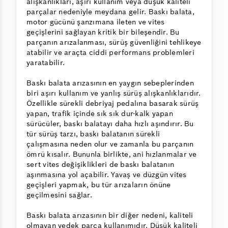
alışkanlıkları, aşırı kullanım veya düşük kaliteli
parçalar nedeniyle meydana gelir. Baskı balata,
motor gücünü şanzımana ileten ve vites
geçişlerini sağlayan kritik bir bileşendir. Bu
parçanın arızalanması, sürüş güvenliğini tehlikeye
atabilir ve araçta ciddi performans problemleri
yaratabilir.
Baskı balata arızasının en yaygın sebeplerinden
biri aşırı kullanım ve yanlış sürüş alışkanlıklarıdır.
Özellikle sürekli debriyaj pedalına basarak sürüş
yapan, trafik içinde sık sık dur-kalk yapan
sürücüler, baskı balatayı daha hızlı aşındırır. Bu
tür sürüş tarzı, baskı balatanın sürekli
çalışmasına neden olur ve zamanla bu parçanın
ömrü kısalır. Bununla birlikte, ani hızlanmalar ve
sert vites değişiklikleri de baskı balatanın
aşınmasına yol açabilir. Yavaş ve düzgün vites
geçişleri yapmak, bu tür arızaların önüne
geçilmesini sağlar.
Baskı balata arızasının bir diğer nedeni, kaliteli
olmayan yedek parça kullanımıdır. Düşük kaliteli