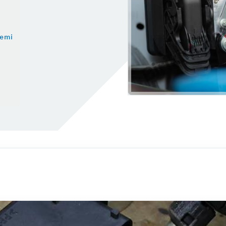
Fren Onarımı
tesi
Gaziosmanpaşa Oto Sanayi
Fren İnovasyonları
2025
Lastik Hava Basıncı Tablosu
lemi
tre Sorgulama
Aydınlatma Sistemleri
Araç İçi Aydınlatma
Araç Dış Aydınlatma