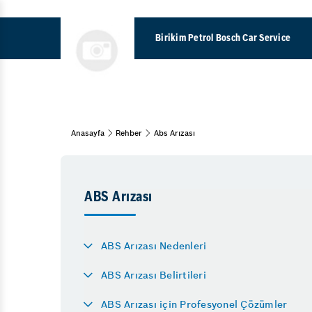
Birikim Petrol Bosch Car Service
Partikül Filtresi Temizl
Anasayfa
Rehber
Abs Arızası
Araç Bakım & Onarım
Kış Lastiği Uygulaması
Muayene ve Bakım
Bahar Bakımı
ABS Arızası
Kış Bakımı
ABS Arızası
Araba Neden Su Eksiltir
Periyodik Bakım
Aks Arızası Belirtileri
15 Adım Kontrol
ABS Arızası Nedenleri
Motor Neden Yağ Yakar
Kaporta
ABS Arızası Belirtileri
Uzun Yola Çıkmadan Önc
Pasta Cila
Bayrampaşa Oto Sanayi
ABS Arızası için Profesyonel Çözümler
Göçük Düzeltme