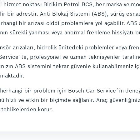
hizmet noktası Birikim Petrol BCS, her marka ve mod
lir bir adrestir. Anti Blokaj Sistemi (ABS), sürüş esn
hangi bir arızası ciddi problemlere yol açabilir. ABS a
nın sürekli yanması veya anormal frenleme hissiyatı b
sör arızaları, hidrolik ünitedeki problemler veya fren 
rvice´te, profesyonel ve uzman teknisyenler tarafında
cınızın ABS sistemini tekrar güvenle kullanabilmeniz iç
lmaktadır.
 herhangi bir problem için Bosch Car Service´in deney
mü hızlı ve etkin bir biçimde sağlanır. Araç güvenliği
 tehlikelerden korur.