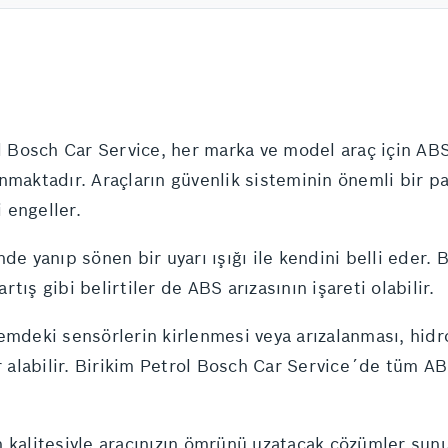
 Bosch Car Service, her marka ve model araç için AB
nmaktadır. Araçların güvenlik sisteminin önemli bir pa
i engeller.
de yanıp sönen bir uyarı ışığı ile kendini belli eder. 
ış gibi belirtiler de ABS arızasının işareti olabilir.
emdeki sensörlerin kirlenmesi veya arızalanması, hidro
 alabilir. Birikim Petrol Bosch Car Service´de tüm ABS a
h kalitesiyle aracınızın ömrünü uzatacak çözümler su