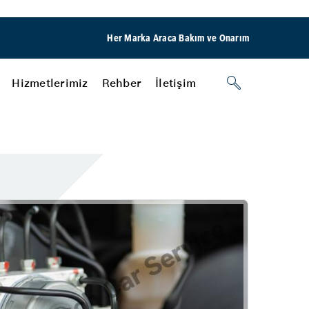
Her Marka Araca Bakım ve Onarım
Hizmetlerimiz
Rehber
İletişim
Klima
ri
Kalorifer Sistemi Kontrolü
Oto Klima Filtresi Değişimi
aşılır
Klima Gazı Kontrolü ve Dolumu
Birikim Petrol
Klima Sistem Dezenfeksiyonu
Klima Drenaj Temizliği
Akü
şimi
Akü Testi
Alternatör Testi