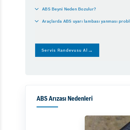
Oto Boya
Küçükköy Oto Sanayi Si
ABS Beyni Neden Bozulur?
Egzoz Muayene Ücreti 
Araçlarda ABS uyarı lambası yanması prob
Araç Beyninden Kilome
Diğer Hizmetler
Emniyet Sistemleri
Vale
Servis Randevusu Al
ABS Arızası Nedenleri