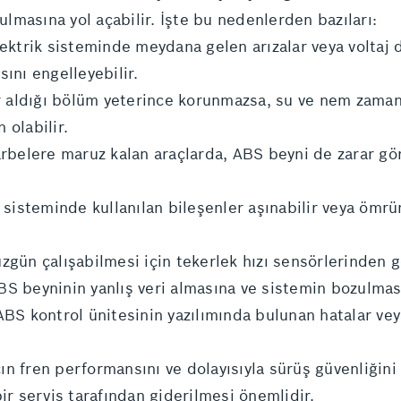
masına yol açabilir. İşte bu nedenlerden bazıları:
ektrik sisteminde meydana gelen arızalar veya voltaj 
ını engelleyebilir.
 aldığı bölüm yeterince korunmazsa, su ve nem zamanl
 olabilir.
rbelere maruz kalan araçlarda, ABS beyni de zarar göre
isteminde kullanılan bileşenler aşınabilir veya ömrü
gün çalışabilmesi için tekerlek hızı sensörlerinden ge
S beyninin yanlış veri almasına ve sistemin bozulması
BS kontrol ünitesinin yazılımında bulunan hatalar vey
n fren performansını ve dolayısıyla sürüş güvenliğini 
ir servis tarafından giderilmesi önemlidir.