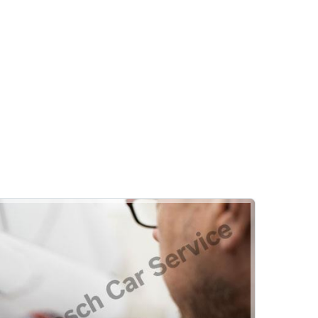
Klima
ri
Kalorifer Sistemi Kontrolü
Oto Klima Filtresi Değişimi
aşılır
Klima Gazı Kontrolü ve Dolumu
Birikim Petrol
Klima Sistem Dezenfeksiyonu
Klima Drenaj Temizliği
Akü
şimi
Akü Testi
Alternatör Testi
Akülerde Garanti
Akü Kontrolü
Rehber