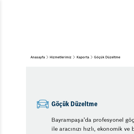
Partikül Filtresi Temizl
Araç Bakım & Onarım
Kış Lastiği Uygulaması
Muayene ve Bakım
Bahar Bakımı
ABS Arızası
Kış Bakımı
Araba Neden Su Eksiltir
Periyodik Bakım
Aks Arızası Belirtileri
15 Adım Kontrol
Anasayfa
Hizmetlerimiz
Kaporta
Göçük Düzeltme
Motor Neden Yağ Yakar
Kaporta
Uzun Yola Çıkmadan Önc
Pasta Cila
Bayrampaşa Oto Sanayi
Göçük Düzeltme
Oto Boya
Küçükköy Oto Sanayi Si
Egzoz Muayene Ücreti 
Göçük Düzeltme
Araç Beyninden Kilome
Diğer Hizmetler
Bayrampaşa’da profesyonel göç
Emniyet Sistemleri
ile aracınızı hızlı, ekonomik ve 
Vale