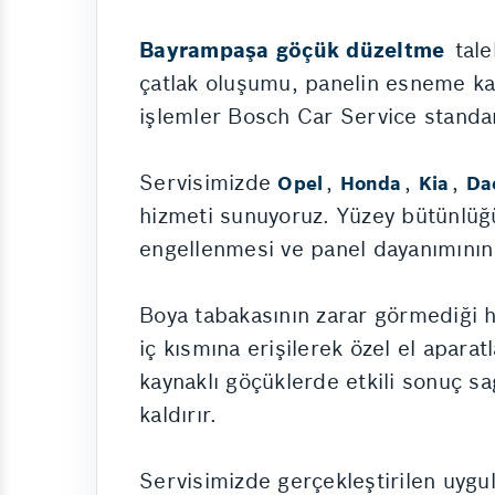
Bayrampaşa göçük düzeltme
tale
çatlak oluşumu, panelin esneme kap
işlemler Bosch Car Service standar
Servisimizde
,
,
,
Opel
Honda
Kia
Da
hizmeti sunuyoruz. Yüzey bütünlüğ
engellenmesi ve panel dayanımının 
Boya tabakasının zarar görmediği 
iç kısmına erişilerek özel el aparat
kaynaklı göçüklerde etkili sonuç s
kaldırır.
Servisimizde gerçekleştirilen uygula