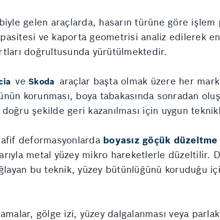
biyle gelen araçlarda, hasarın türüne göre işlem p
asitesi ve kaporta geometrisi analiz edilerek e
tları doğrultusunda yürütülmektedir.
ve
araçlar başta olmak üzere her mar
cia
Skoda
ünün korunması, boya tabakasında sonradan oluşa
doğru şekilde geri kazanılması için uygun teknikl
hafif deformasyonlarda
boyasız göçük düzeltme
larıyla metal yüzey mikro hareketlerle düzeltilir. 
ağlayan bu teknik, yüzey bütünlüğünü koruduğu iç
malar, gölge izi, yüzey dalgalanması veya parlaklı