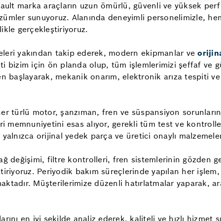
ault marka araçların uzun ömürlü, güvenli ve yüksek perf
zümler sunuyoruz. Alanında deneyimli personelimizle, hem
likle gerçekleştiriyoruz.
eleri yakından takip ederek, modern ekipmanlar ve
orijin
 bizim için ön planda olup, tüm işlemlerimizi şeffaf ve gü
en başlayarak, mekanik onarım, elektronik arıza tespiti ve
her türlü motor, şanzıman, fren ve süspansiyon sorunlar
 memnuniyetini esas alıyor, gerekli tüm test ve kontrolle
 yalnızca orijinal yedek parça ve üretici onaylı malzemeler
değişimi, filtre kontrolleri, fren sistemlerinin gözden geç
tiriyoruz. Periyodik bakım süreçlerinde yapılan her işlem,
aktadır. Müşterilerimize düzenli hatırlatmalar yaparak, a
rını en iyi şekilde analiz ederek, kaliteli ve hızlı hizmet 