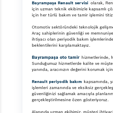
Bayrampaşa Renault servisi
olarak, Ren
için uzman teknik ekibimizle kapsamlı çö
için her türlü bakım ve tamir işlemini titiz
Otomotiv sektöründeki teknolojik gelişm
Araç sahiplerinin güvenliği ve memnuniyeti
ihtiyacı olan periyodik bakım işlemlerind
beklentilerini karşılamaktayız.
Bayrampaşa oto tamir
hizmetlerinde, 
Sunduğumuz hizmetlerde kalite ve müşteri
yanında, aracınızın değerini korumak için
Renault periyodik bakım
kapsamında, yağ 
işlemleri zamanında ve eksiksiz gerçekleş
güvenliğinizi sağlamak amacıyla planlanm
gerçekleştirilmesine özen gösteriyoruz.
Alanında uzman ekibimiz, müşteri ihtiyaçla