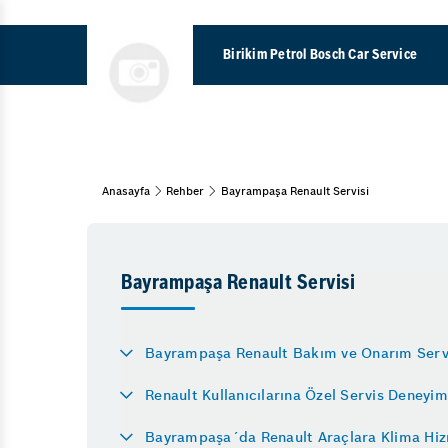
Birikim Petrol Bosch Car Service
Partikül Filtresi Temizl
Anasayfa
Rehber
Bayrampaşa Renault Servisi
Araç Bakım & Onarım
Kış Lastiği Uygulaması
Muayene ve Bakım
Bahar Bakımı
ABS Arızası
Kış Bakımı
Bayrampaşa Renault Servisi
Araba Neden Su Eksiltir
Periyodik Bakım
Aks Arızası Belirtileri
15 Adım Kontrol
Bayrampaşa Renault Bakım ve Onarım Serv
Motor Neden Yağ Yakar
Kaporta
Renault Kullanıcılarına Özel Servis Deneyim
Uzun Yola Çıkmadan Önc
Pasta Cila
Bayrampaşa Oto Sanayi
Bayrampaşa´da Renault Araçlara Klima Hiz
Göçük Düzeltme