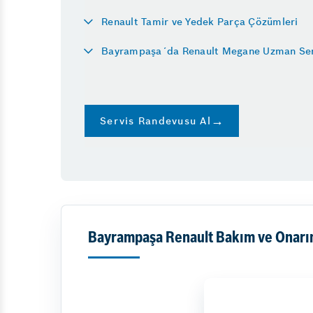
Oto Boya
Küçükköy Oto Sanayi Si
Renault Tamir ve Yedek Parça Çözümleri
Egzoz Muayene Ücreti 
Bayrampaşa´da Renault Megane Uzman Ser
Araç Beyninden Kilome
Diğer Hizmetler
Emniyet Sistemleri
Vale
Servis Randevusu Al
Bayrampaşa Renault Bakım ve Onarı