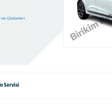
Fren Onarımı
tesi
Gaziosmanpaşa Oto Sanayi
Fren İnovasyonları
2025
Lastik Hava Basıncı Tablosu
vis Çözümleri
tre Sorgulama
Aydınlatma Sistemleri
Araç İçi Aydınlatma
Araç Dış Aydınlatma
m Servisi