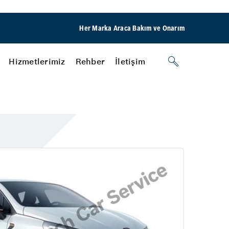
Her Marka Araca Bakım ve Onarım
Hizmetlerimiz
Rehber
İletişim
Klima
ri
Kalorifer Sistemi Kontrolü
Oto Klima Filtresi Değişimi
aşılır
Klima Gazı Kontrolü ve Dolumu
Birikim Petrol
Klima Sistem Dezenfeksiyonu
Klima Drenaj Temizliği
Akü
şimi
Akü Testi
Alternatör Testi